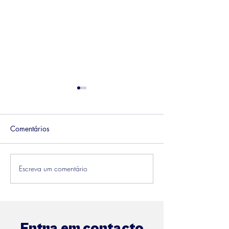
Comentários
Liderança Huma
Escreva um comentário
Definição de objetivos
2024
Entra em contacto