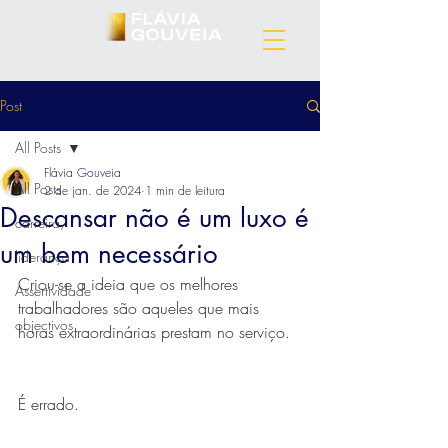
Post
All Posts
Flávia Gouveia
All Posts
2 de jan. de 2024
1 min de leitura
Descansar não é um luxo é
carreira,
um bem necessário
liderança
Criou-se a ideia que os melhores 
Assertividade
trabalhadores são aqueles que mais 
objectivos
horas extraordinárias prestam no serviço.
É errado.