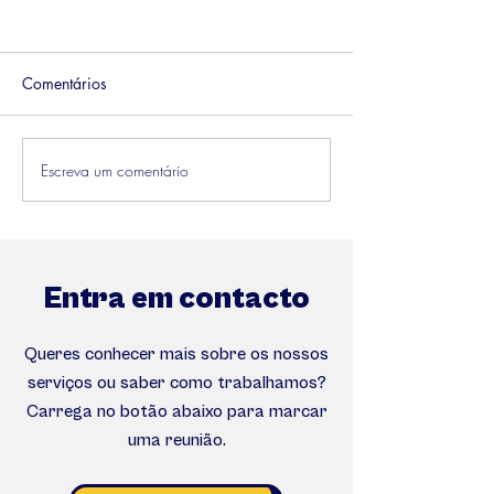
Comentários
Escreva um comentário
Como Conquista a
O Impacto do M
atenção de alguém
DISC na gestão 
das empresas.
Entra em contacto
Queres conhecer mais sobre os nossos
serviços ou saber como trabalhamos?
Carrega no botão abaixo para marcar
uma reunião.