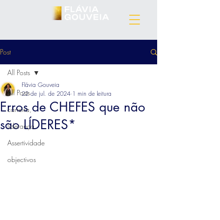
Post
All Posts
Flávia Gouveia
All Posts
22 de jul. de 2024
1 min de leitura
Erros de CHEFES que não
carreira,
são LÍDERES*
liderança
Assertividade
objectivos