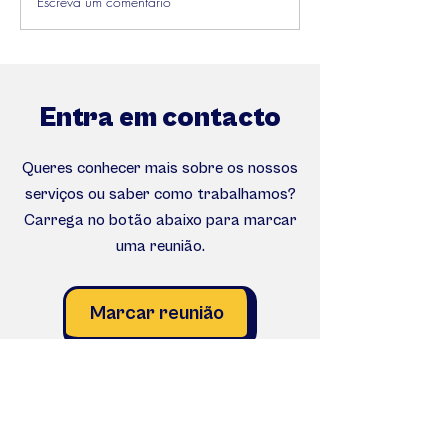
Escreva um comentário
Como Conquista a
O Impacto do M
atenção de alguém
DISC na gestão 
das empresas.
Entra em contacto
Queres conhecer mais sobre os nossos
serviços ou saber como trabalhamos?
Carrega no botão abaixo para marcar
uma reunião.
Marcar reunião
Ou submete o formulário de contacto abaixo.