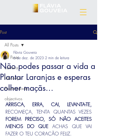
Post
All Posts
Flávia Gouveia
All Posts
6 de dez. de 2023
2 min de leitura
Não podes passar a vida a
carreira,
Plantar Laranjas e esperas
liderança
colher maçãs…
Assertividade
objectivos
ARRISCA, ERRA, CAI, LEVANTA-TE, 
RECOMEÇA, TENTA QUANTAS VEZES 
FOREM PRECISO, SÓ NÃO ACEITES 
MENOS DO QUE
 ACHAS QUE VAI 
FAZER O TEU CORAÇÃO FELIZ.