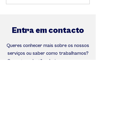
atenção de alguém
DISC na gestão 
das empresas.
Entra em contacto
Queres conhecer mais sobre os nossos
serviços ou saber como trabalhamos?
Carrega no botão abaixo para marcar
uma reunião.
Marcar reunião
Ou submete o formulário de contacto abaixo.