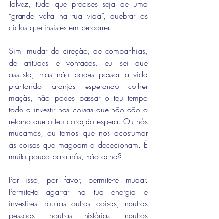
Talvez, tudo que precises seja de uma 
“grande volta na tua vida”, quebrar os 
ciclos que insistes em percorrer.
Sim, mudar de direção, de companhias, 
de atitudes e vontades, eu sei que 
assusta, mas não podes passar a vida 
plantando laranjas esperando colher 
maçãs, não podes passar o teu tempo 
todo a investir nas coisas que não dão o 
retorno que o teu coração espera. Ou nós 
mudamos, ou temos que nos acostumar 
ás coisas que magoam e dececionam. É 
muito pouco para nós, não acha? 
Por isso, por favor, permite-te mudar. 
Permite-te agarrar na tua energia e 
investires noutras outras coisas, noutras 
pessoas, noutras histórias, noutros 