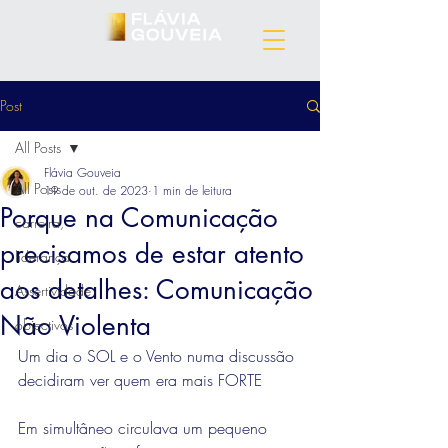
Post
All Posts
Flávia Gouveia
All Posts
19 de out. de 2023
1 min de leitura
Porque na Comunicação
carreira,
precisamos de estar atento
liderança
aos detalhes: Comunicação
Assertividade
Não Violenta
objectivos
Um dia o SOL e o Vento numa discussão 
decidiram ver quem era mais FORTE
Em simultâneo circulava um pequeno 