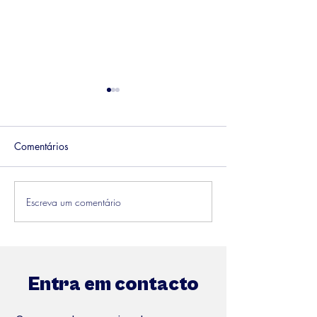
Comentários
Escreva um comentário
Como Conquista a
O Impacto do M
atenção de alguém
DISC na gestão 
das empresas.
Entra em contacto