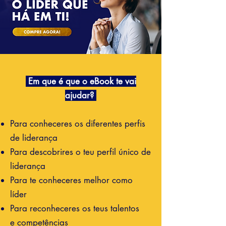
Em que é que o eBook te vai
ajudar?
Para conheceres os diferentes perfis
de liderança
De que estás à espera?
Para descobrires o teu perfil único de
liderança
Para te conheceres melhor como
Faz o download agora e torna-te
líder
um
líder de excelência.
Para reconheceres os teus talentos
e
competências