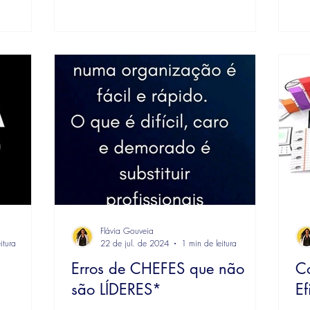
Flávia Gouveia
itura
22 de jul. de 2024
1 min de leitura
Erros de CHEFES que não
C
são LÍDERES*
Ef