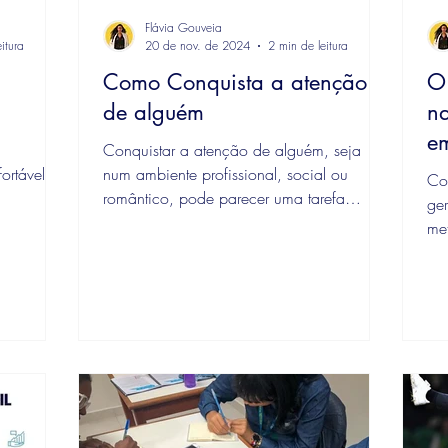
Flávia Gouveia
itura
20 de nov. de 2024
2 min de leitura
Como Conquista a atenção
O
de alguém
na
e
m
Conquistar a atenção de alguém, seja
ortável e
num ambiente profissional, social ou
Co
romântico, pode parecer uma tarefa
ger
m diz...
desafiadora.
me
sol