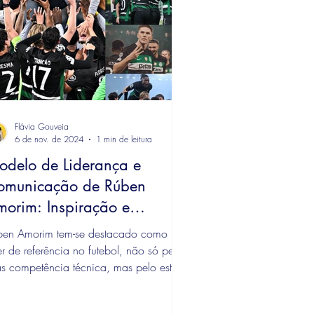
Flávia Gouveia
6 de nov. de 2024
1 min de leitura
odelo de Liderança e
omunicação de Rúben
orim: Inspiração e
ompromisso
ben Amorim tem-se destacado como um
er de referência no futebol, não só pelas
s competência técnica, mas pelo estilo
liderança...