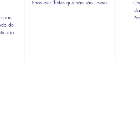
Erros de Chefes que não são líderes
Or
pl
ssoais ou
Pas
edo do
reu
riticado ou