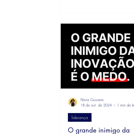
Flávia Gouveia
18 de out. de 2024
1 min de le
liderança
O grande inimigo da