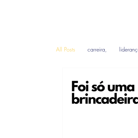
All Posts
carreira,
lideran