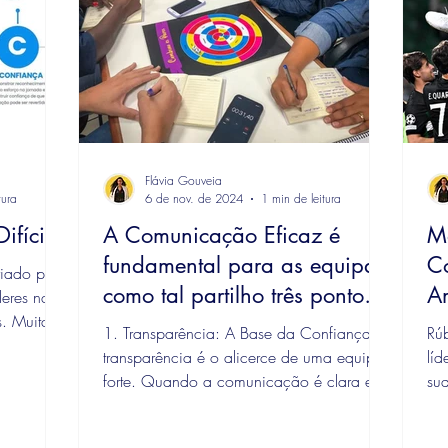
Flávia Gouveia
tura
6 de nov. de 2024
1 min de leitura
fícil"
A Comunicação Eficaz é
M
fundamental para as equipas,
C
riado por
como tal partilho três pontos
Am
deres na
s. Muitas
de destaque:
C
1. Transparência: A Base da Confiança A
Rú
transparência é o alicerce de uma equipa
líd
forte. Quando a comunicação é clara e
sua
direta, todos...
de 