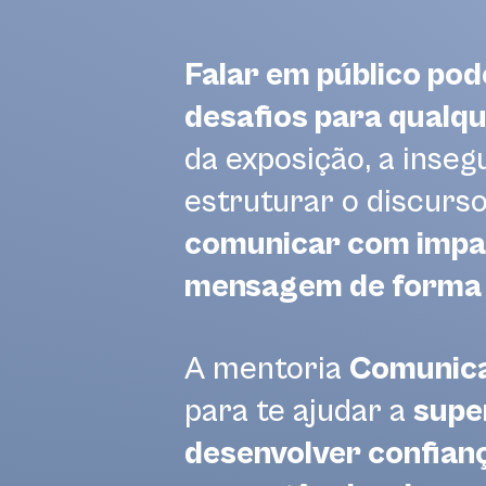
Falar em público po
desafios para qualqu
da exposição, a inseg
estruturar o discurs
comunicar com impa
mensagem de forma c
A mentoria
Comunica
para te ajudar a
supe
desenvolver confian