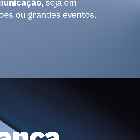
municação,
seja em
ões ou grandes eventos.
ança