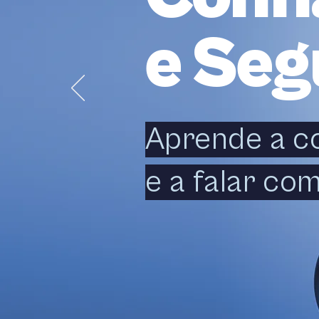
e Se
Aprende a c
e a falar com