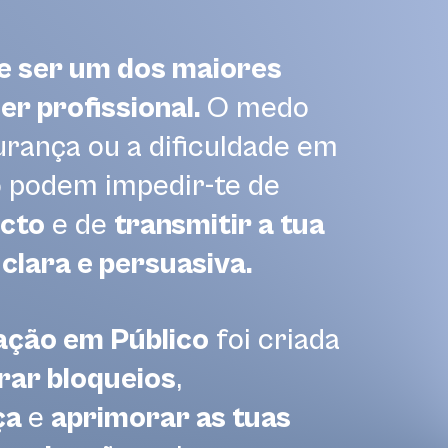
de ser um dos maiores
er profissional.
O medo
urança ou a dificuldade em
o podem impedir-te de
cto
e de
transmitir a tua
lara e persuasiva.
ção em Público
foi criada
rar bloqueios
,
ça
e
aprimorar as tuas